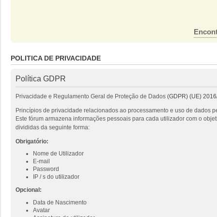
Encont
POLITICA DE PRIVACIDADE
Política GDPR
Privacidade e Regulamento Geral de Proteção de Dados
(GDPR) (UE) 2016
Princípios de privacidade relacionados ao processamento e uso de dados pe
Este fórum armazena informações pessoais para cada utilizador com o objeti
divididas da seguinte forma:
Obrigatório:
Nome de Utilizador
E-mail
Password
IP / s do utilizador
Opcional:
Data de Nascimento
Avatar