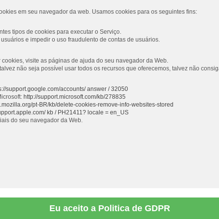
ookies em seu navegador da web. Usamos cookies para os seguintes fins:
tes tipos de cookies para executar o Serviço.
usuários e impedir o uso fraudulento de contas de usuários.
ar cookies, visite as páginas de ajuda do seu navegador da Web.
s, talvez não seja possível usar todos os recursos que oferecemos, talvez não con
s://support.google.com/accounts/ answer / 32050
icrosoft:
http://support.microsoft.com/kb/278835
rt.mozilla.org/pt-BR/kb/delete-cookies-remove-info-websites-stored
support.apple.com/ kb / PH21411? locale = en_US
ciais do seu navegador da Web.