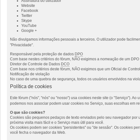
Assinatura do utilizador
Website
Facebook
Twitter
Skype
YouTube
Google +
Não divulgamos informações pessoais a terceiros. O utilizador pode facilmen
"Privacidade".
Responsável pela proteção de dados
DPO
Com base nestes critérios do fórum, NÃO exigimos a nomeação de um DPO p
Diretor de Controle de Dados
DCO
Com base nos critérios deste fórum, NÃO exigimos que um Oficial de Cont
Notificação de violação
No caso de uma quebra de segurança, todos os usuários envolvidos na viola
Política de cookies
Este fórum ("nós", "nós" ou "nosso") usa cookies neste site (o "Serviço"). 
podemos nos associar podem usar cookies no Serviço, suas escolhas em rel
O que são cookies?
Cookies são pequenos pedaços de texto enviados pelo seu navegador por um
próxima visita mais fácil e o Serviço mais útil para você.
Os cookies podem ser cookies "persistentes" ou "de sessão". Os cookies pe
você fecha o navegador da Web.