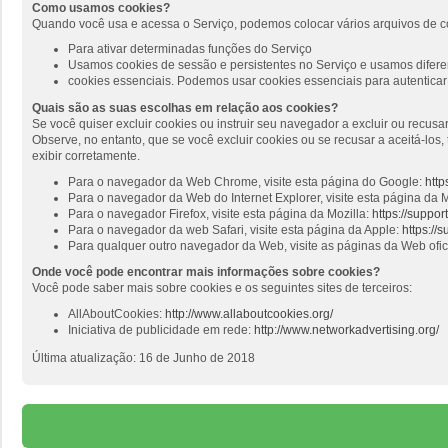
Como usamos cookies?
Quando você usa e acessa o Serviço, podemos colocar vários arquivos de c
Para ativar determinadas funções do Serviço
Usamos cookies de sessão e persistentes no Serviço e usamos diferen
cookies essenciais. Podemos usar cookies essenciais para autenticar 
Quais são as suas escolhas em relação aos cookies?
Se você quiser excluir cookies ou instruir seu navegador a excluir ou recus
Observe, no entanto, que se você excluir cookies ou se recusar a aceitá-lo
exibir corretamente.
Para o navegador da Web Chrome, visite esta página do Google:
http
Para o navegador da Web do Internet Explorer, visite esta página da M
Para o navegador Firefox, visite esta página da Mozilla:
https://suppo
Para o navegador da web Safari, visite esta página da Apple:
https://
Para qualquer outro navegador da Web, visite as páginas da Web ofi
Onde você pode encontrar mais informações sobre cookies?
Você pode saber mais sobre cookies e os seguintes sites de terceiros:
AllAboutCookies:
http://www.allaboutcookies.org/
Iniciativa de publicidade em rede:
http://www.networkadvertising.org/
Última atualização: 16 de Junho de 2018