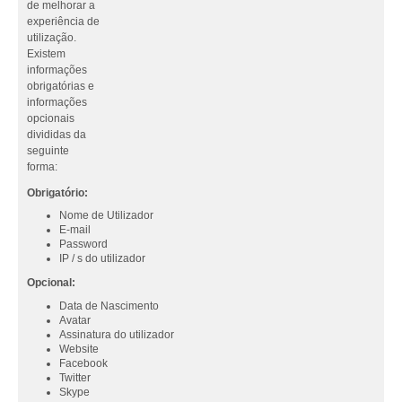
de melhorar a
experiência de
utilização.
Existem
informações
obrigatórias e
informações
opcionais
divididas da
seguinte
forma:
Obrigatório:
Nome de Utilizador
E-mail
Password
IP / s do utilizador
Opcional:
Data de Nascimento
Avatar
Assinatura do utilizador
Website
Facebook
Twitter
Skype