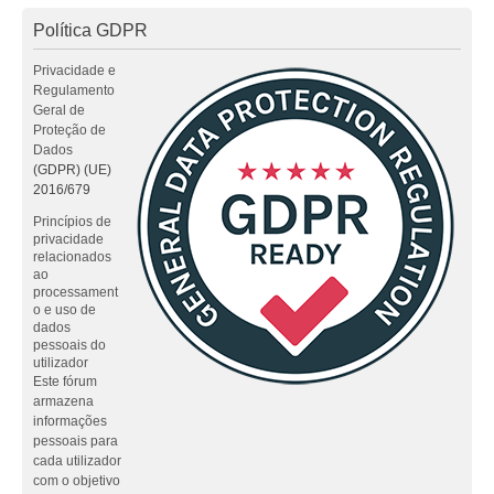
Política GDPR
Privacidade e
Regulamento
Geral de
Proteção de
Dados
(GDPR) (UE)
2016/679
Princípios de
privacidade
relacionados
ao
processament
o e uso de
dados
pessoais do
utilizador
Este fórum
armazena
informações
pessoais para
cada utilizador
com o objetivo