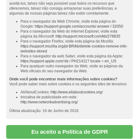
aceitá-los, talvez não seja possível usar todos os recursos que
oferecemos, talvez não consiga armazenar suas preferências, e
algumas de nossas páginas talvez não exibir corretamente.
Para o navegador da Web Chrome, visite esta página do
Google:
https://support.google.com/accounts/ answer / 32050
Para o navegador da Web do Internet Explorer, visite esta
página da Microsoft:
http://support.microsoft.com/kb/278835
Para o navegador Firefox, visite esta página da Mozilla:
https://support.mozilla.org/pt-BR/kb/delete-cookies-remove-info-
websites-stored
Para o navegador da web Safari, visite esta página da Apple:
https://support.apple.com/ kb / PH21411? locale = en_US
Para qualquer outro navegador da Web, visite as páginas da
Web oficiais do seu navegador da Web.
Onde você pode encontrar mais informações sobre cookies?
Você pode saber mais sobre cookies e os seguintes sites de terceiros:
AllAboutCookies:
http://www.allaboutcookies.org/
Iniciativa de publicidade em rede:
http://www.networkadvertising.org/
Última atualização: 16 de Junho de 2018