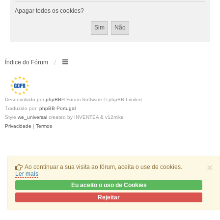
Apagar todos os cookies?
Índice do Fórum
Desenvolvido por
phpBB
® Forum Software © phpBB Limited
Traduzido por:
phpBB Portugal
Style
we_universal
created by INVENTEA & v12mike
Privacidade
|
Termos
×
Ao continuar a sua visita ao fórum, aceita o use de cookies.
Ler mais
Eu aceito o uso de Cookies
Rejeitar