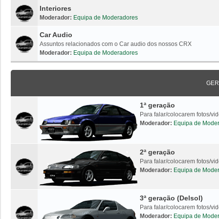
Interiores
Moderador:
Equipa de Moderadores
Car Audio
Assuntos relacionados com o Car audio dos nossos CRX
Moderador:
Equipa de Moderadores
GER
1ª geração
Para falar/colocarem fotos/v
Moderador:
Equipa de Mode
2ª geração
Para falar/colocarem fotos/v
Moderador:
Equipa de Mode
3ª geração (Delsol)
Para falar/colocarem fotos/vi
Moderador:
Equipa de Mode