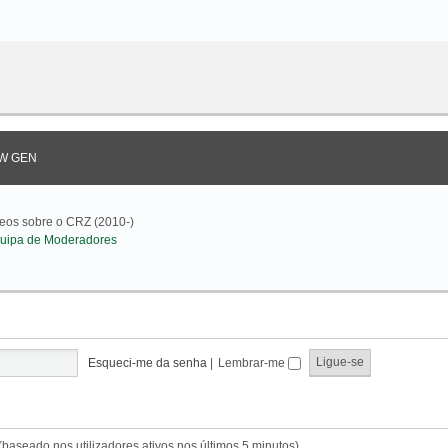
W GEN
deos sobre o CRZ (2010-)
uipa de Moderadores
Esqueci-me da senha
|
Lembrar-me
s (baseado nos utilizadores ativos nos últimos 5 minutos)