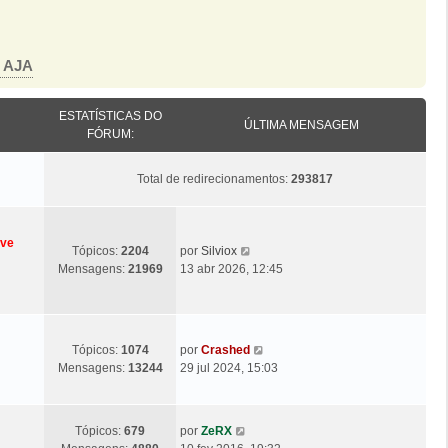
o AJA
ESTATÍSTICAS DO
ÚLTIMA MENSAGEM
FÓRUM:
Total de redirecionamentos:
293817
eve
Ú
V
Tópicos:
2204
por
Silviox
l
e
Mensagens:
21969
13 abr 2026, 12:45
t
j
i
a
m
a
a
ú
Ú
V
Tópicos:
1074
por
Crashed
M
l
l
e
Mensagens:
13244
29 jul 2024, 15:03
e
t
t
j
n
i
i
a
s
m
m
a
a
Ú
V
a
Tópicos:
679
por
ZeRX
a
ú
g
l
e
M