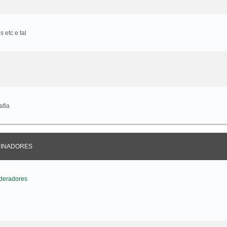
 etc e tal
afia
CINADORES
deradores