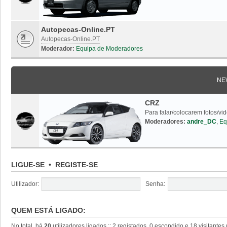
Autopecas-Online.PT
Autopecas-Online.PT
Moderador:
Equipa de Moderadores
NE
CRZ
Para falar/colocarem fotos/vi
Moderadores:
andre_DC
,
Eq
LIGUE-SE
•
REGISTE-SE
Utilizador:
Senha:
QUEM ESTÁ LIGADO:
No total, há
20
utilizadores ligados :: 2 registados, 0 escondido e 18 visitante