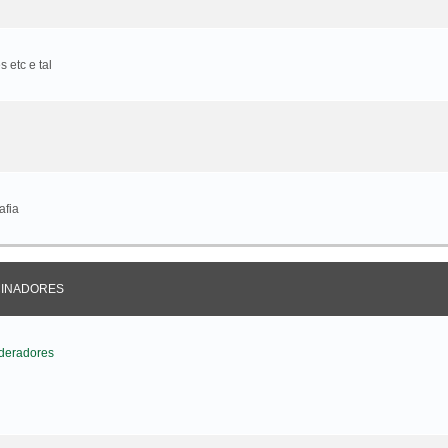
 etc e tal
afia
CINADORES
deradores