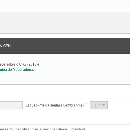
W GEN
deos sobre o CRZ (2010-)
uipa de Moderadores
Esqueci-me da senha
|
Lembrar-me
(baseado nos utilizadores ativos nos últimos 5 minutos)