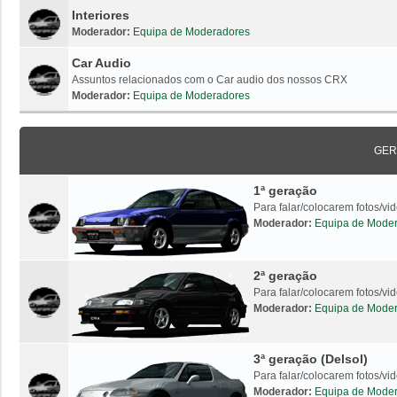
Interiores
Moderador:
Equipa de Moderadores
Car Audio
Assuntos relacionados com o Car audio dos nossos CRX
Moderador:
Equipa de Moderadores
GER
1ª geração
Para falar/colocarem fotos/v
Moderador:
Equipa de Mode
2ª geração
Para falar/colocarem fotos/v
Moderador:
Equipa de Mode
3ª geração (Delsol)
Para falar/colocarem fotos/vi
Moderador:
Equipa de Mode