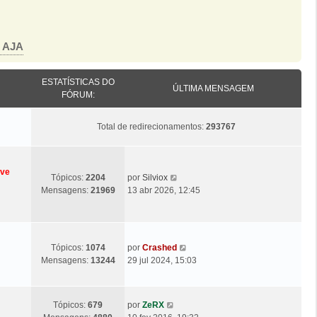
o AJA
ESTATÍSTICAS DO
ÚLTIMA MENSAGEM
FÓRUM:
Total de redirecionamentos:
293767
eve
Ú
V
Tópicos:
2204
por
Silviox
l
e
Mensagens:
21969
13 abr 2026, 12:45
t
j
i
a
m
a
a
ú
Ú
V
Tópicos:
1074
por
Crashed
M
l
l
e
Mensagens:
13244
29 jul 2024, 15:03
e
t
t
j
n
i
i
a
s
m
m
a
a
Ú
V
a
Tópicos:
679
por
ZeRX
a
ú
g
l
e
M