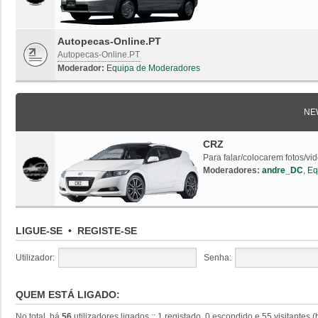
Autopecas-Online.PT
Autopecas-Online.PT
Moderador:
Equipa de Moderadores
NE
CRZ
Para falar/colocarem fotos/vi
Moderadores:
andre_DC
,
Eq
LIGUE-SE
•
REGISTE-SE
Utilizador:
Senha:
QUEM ESTÁ LIGADO:
No total, há
56
utilizadores ligados :: 1 registado, 0 escondido e 55 visitantes 