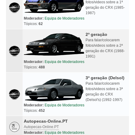
fotos/videos sobre a 1ª
geração do CRX (1985-
1987)
Moderador:
Equipa de Moderadores
Tópicos:
62
2ª geração
Para falar/colocarem
fotos/videos sobre a 2ª
geração do CRX (1988-
1991)
Moderador:
Equipa de Moderadores
Tópicos:
488
3ª geração (Delsol)
Para falar/colocarem
fotos/videos sobre a 3ª
geração do CRX
(Delsol's) (1992-1997)
Moderador:
Equipa de Moderadores
Tópicos:
452
Autopecas-Online.PT
Autopecas-Online.PT
Moderador:
Equipa de Moderadores