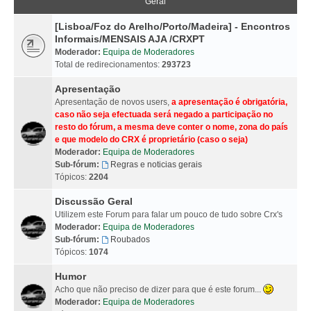
Geral
[Lisboa/Foz do Arelho/Porto/Madeira] - Encontros
Informais/MENSAIS AJA /CRXPT
Moderador:
Equipa de Moderadores
Total de redirecionamentos:
293723
Apresentação
Apresentação de novos users,
a apresentação é obrigatória,
caso não seja efectuada será negado a participação no
resto do fórum, a mesma deve conter o nome, zona do país
e que modelo do CRX é proprietário (caso o seja)
Moderador:
Equipa de Moderadores
Sub-fórum:
Regras e noticias gerais
Tópicos:
2204
Discussão Geral
Utilizem este Forum para falar um pouco de tudo sobre Crx's
Moderador:
Equipa de Moderadores
Sub-fórum:
Roubados
Tópicos:
1074
Humor
Acho que não preciso de dizer para que é este forum...
Moderador:
Equipa de Moderadores