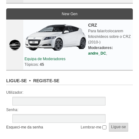
New Gen
CRZ
Para falar/colocarem
fotos/videos sobre o CRZ
(2010-)
Moderadores:
andre_DC
,
Equipa de Moderadores
Tópicos:
45
LIGUE-SE
•
REGISTE-SE
Utilizador:
Senha:
Esqueci-me da senha
Lembrar-me