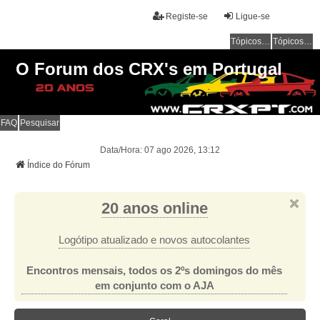
Registe-se
Ligue-se
Tópicos sem resposta
Tópicos ativos
O Forum dos CRX's em Portugal
FAQ
Pesquisar
Data/Hora: 07 ago 2026, 13:12
Índice do Fórum
20 anos online
Logótipo atualizado e novos autocolantes
Encontros mensais, todos os 2ºs domingos do mês
em conjunto com o AJA