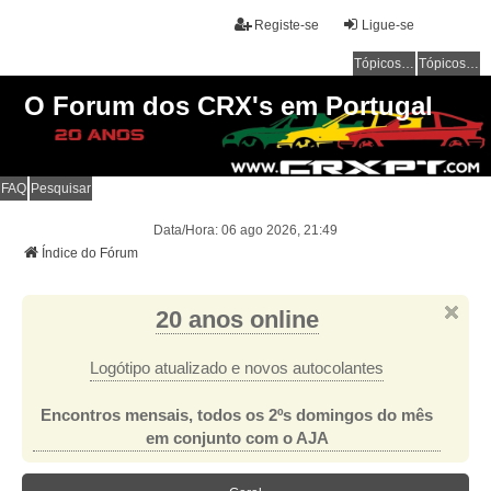
Registe-se
Ligue-se
Tópicos sem resposta
Tópicos ativos
O Forum dos CRX's em Portugal
FAQ
Pesquisar
Data/Hora: 06 ago 2026, 21:49
Índice do Fórum
20 anos online
Logótipo atualizado e novos autocolantes
Encontros mensais, todos os 2ºs domingos do mês
em conjunto com o AJA