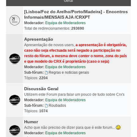
Geral
[Lisboa/Foz do Arelho/Porto/Madeira] - Encontros
Informais/MENSAIS AJA /CRXPT
Moderador:
Equipa de Moderadores
Total de redirecionamentos:
293690
Apresentação
Apresentação de novos users,
a apresentação é obrigatória,
caso não seja efectuada será negado a participação no
resto do fórum, a mesma deve conter o nome, zona do país
e que modelo do CRX é proprietário (caso o seja)
Moderador:
Equipa de Moderadores
Sub-fórum:
Regras e noticias gerais
Tópicos:
2204
Discussão Geral
Utilizem este Forum para falar um pouco de tudo sobre Crx's
Moderador:
Equipa de Moderadores
Sub-fórum:
Roubados
Tópicos:
1074
Humor
Acho que não preciso de dizer para que é este forum...
Moderador:
Equipa de Moderadores