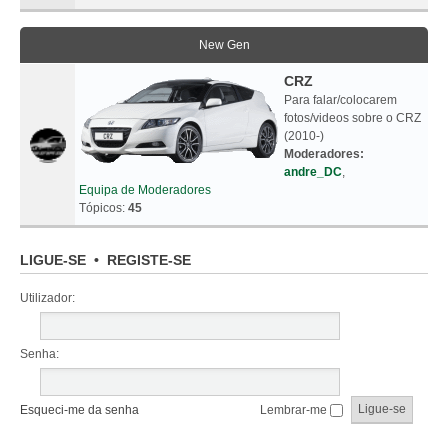
New Gen
CRZ
Para falar/colocarem
fotos/videos sobre o CRZ
(2010-)
Moderadores:
andre_DC
,
Equipa de Moderadores
Tópicos:
45
LIGUE-SE
•
REGISTE-SE
Utilizador:
Senha:
Esqueci-me da senha
Lembrar-me