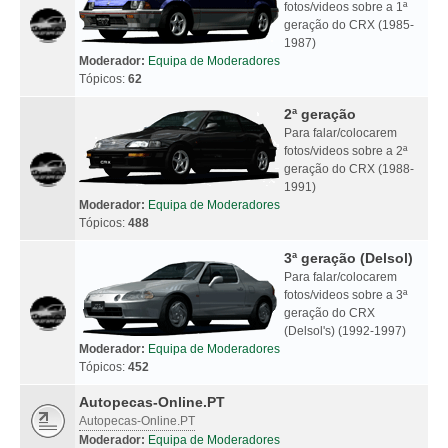
fotos/videos sobre a 1ª
geração do CRX (1985-
1987)
Moderador:
Equipa de Moderadores
Tópicos:
62
2ª geração
Para falar/colocarem
fotos/videos sobre a 2ª
geração do CRX (1988-
1991)
Moderador:
Equipa de Moderadores
Tópicos:
488
3ª geração (Delsol)
Para falar/colocarem
fotos/videos sobre a 3ª
geração do CRX
(Delsol's) (1992-1997)
Moderador:
Equipa de Moderadores
Tópicos:
452
Autopecas-Online.PT
Autopecas-Online.PT
Moderador:
Equipa de Moderadores