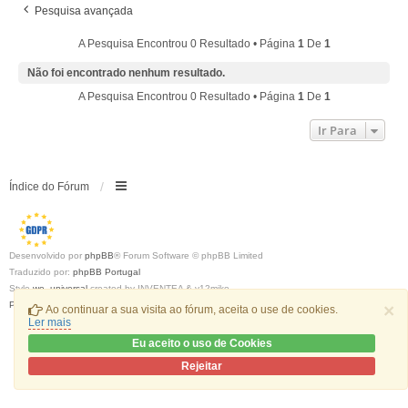
Pesquisa avançada
A Pesquisa Encontrou 0 Resultado • Página
1
De
1
Não foi encontrado nenhum resultado.
A Pesquisa Encontrou 0 Resultado • Página
1
De
1
Ir Para
Índice do Fórum
Desenvolvido por
phpBB
® Forum Software © phpBB Limited
Traduzido por:
phpBB Portugal
Style
we_universal
created by INVENTEA & v12mike
Privacidade
|
Termos
×
Ao continuar a sua visita ao fórum, aceita o use de cookies.
Ler mais
Eu aceito o uso de Cookies
Rejeitar