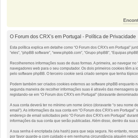
Encont
O Forum dos CRX's em Portugal - Política de Privacidade
Esta política explica em detalhe como “O Forum dos CRX's em Portugal” jun
“eles”, “phpBB software”, “www.phpbb.com”, “Grupo phpBB”, “Equipas phpBB”
Recolheremos informações suas de duas formas. A primeira, ao navegar no “
navegadores web para o seu computador. Os dois primeiros cookies têm a ide
pelo software phpBB. O terceiro cookie será criado sempre que tenha tópico
Podem também ser criados cookies externos ao software phpBB enquanto nav
segunda maneira de recolher informações suas é através das mensagens que
registando-se em “O Forum dos CRX's em Portugal” (doravante denominado “
A sua conta deverá ter no mínimo um nome único (doravante “o seu nome de u
email”). As informações da sua conta em “O Forum dos CRX's em Portugal” s
endereço de email solicitados pelo “O Forum dos CRX's em Portugal” durante
informações da sua conta que serão publicadas. Além disso, dentro da sua 
A sua senha é encriptada (via hash) para que seja segura. No entanto, rec
por favor guarde-a com cuidado e em nenhuma circunstância alguém relacio