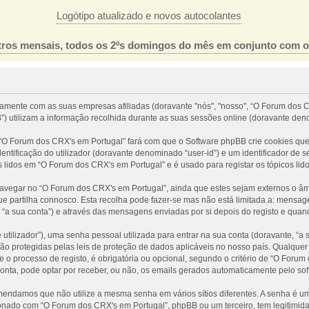
Logótipo atualizado e novos autocolantes
ros mensais, todos os 2ºs domingos do mês em conjunto com 
tamente com as suas empresas afiliadas (doravante "nós", "nosso", “O Forum dos C
) utilizam a informação recolhida durante as suas sessões online (doravante den
O Forum dos CRX's em Portugal” fará com que o Software phpBB crie cookies que 
ntificação do utilizador (doravante denominado “user-id”) e um identificador de 
s lidos em “O Forum dos CRX's em Portugal” e é usado para registar os tópicos lid
egar no “O Forum dos CRX's em Portugal”, ainda que estes sejam externos o âmbi
 partilha connosco. Esta recolha pode fazer-se mas não está limitada a: mensa
a sua conta”) e através das mensagens enviadas por si depois do registo e quan
tilizador”), uma senha pessoal utilizada para entrar na sua conta (doravante, “a
ão protegidas pelas leis de proteção de dados aplicáveis no nosso país. Qualquer
 o processo de registo, é obrigatória ou opcional, segundo o critério de “O Foru
conta, pode optar por receber, ou não, os emails gerados automaticamente pelo so
omendamos que não utilize a mesma senha em vários sítios diferentes. A senha é 
nado com “O Forum dos CRX's em Portugal”, phpBB ou um terceiro, tem legitimida