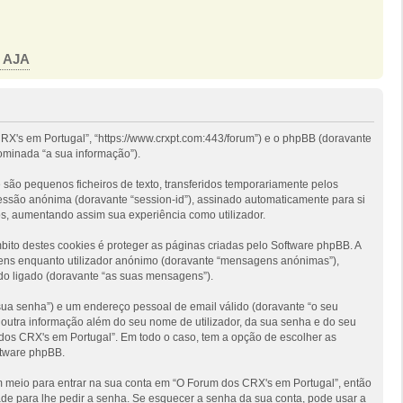
o AJA
RX's em Portugal”, “https://www.crxpt.com:443/forum”) e o phpBB (doravante
ominada “a sua informação”).
são pequenos ficheiros de texto, transferidos temporariamente pelos
sessão anónima (doravante “session-id”), assinado automaticamente para si
os, aumentando assim sua experiência como utilizador.
to destes cookies é proteger as páginas criadas pelo Software phpBB. A
gens enquanto utilizador anónimo (doravante “mensagens anónimas”),
do ligado (doravante “as suas mensagens”).
 sua senha”) e um endereço pessoal de email válido (doravante “o seu
 outra informação além do seu nome de utilizador, da sua senha e do seu
m dos CRX's em Portugal”. Em todo o caso, tem a opção de escolher as
ftware phpBB.
um meio para entrar na sua conta em “O Forum dos CRX's em Portugal”, então
de para lhe pedir a senha. Se esquecer a senha da sua conta, pode usar a