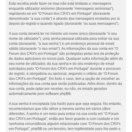
Esta recolha pode fazer-se mas não está limitada a: mensagens
enquanto utilizador anónimo (doravante “mensagens anónimas”),
registando-se em “O Forum dos CRX's em Portugal” (doravante
denominado “a sua conta”) e através das mensagens enviadas por si
depois do registo e quando ligado (doravante “as suas mensagens”).
A sua conta deverá ter no mínimo um nome único (doravante “o seu
nome de utilizador”), uma senha pessoal utilizada para entrar na sua
conta (doravante, “a sua senha”) e um endereço pessoal de email
válido (doravante “o seu email”). As informações da sua conta em “O
Forum dos CRX's em Portugal” são protegidas pelas leis de proteção
de dados aplicáveis no nosso país. Qualquer outra informação além do
seu nome de utilizador, da sua senha e do seu endereço de email
solicitados pelo “O Forum dos CRX's em Portugal” durante o processo
de registo, é obrigatória ou opcional, segundo o critério de “O Forum
dos CRX's em Portugal”. Em todo o caso, tem a opção de escolher as
informações da sua conta que serão publicadas. Além disso, dentro da
sua conta, pode optar por receber, ou não, os emails gerados
automaticamente pelo software phpBB.
A sua senha é encriptada (via hash) para que seja segura. No entanto,
recomendamos que não utilize a mesma senha em vários sítios
diferentes. A senha é um meio para entrar na sua conta em “O Forum
dos CRX's em Portugal”, então por favor guarde-a com cuidado e em
nenhuma circunstância alguém relacionado com “O Forum dos CRX's
em Portugal”, phpBB ou um terceiro, tem legitimidade para lhe pedir a