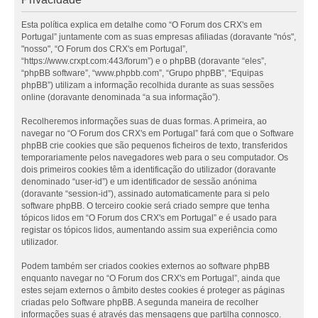
Esta política explica em detalhe como “O Forum dos CRX's em
Portugal” juntamente com as suas empresas afiliadas (doravante "nós",
"nosso", “O Forum dos CRX's em Portugal”,
“https://www.crxpt.com:443/forum”) e o phpBB (doravante “eles”,
“phpBB software”, “www.phpbb.com”, “Grupo phpBB”, “Equipas
phpBB”) utilizam a informação recolhida durante as suas sessões
online (doravante denominada “a sua informação”).
Recolheremos informações suas de duas formas. A primeira, ao
navegar no “O Forum dos CRX's em Portugal” fará com que o Software
phpBB crie cookies que são pequenos ficheiros de texto, transferidos
temporariamente pelos navegadores web para o seu computador. Os
dois primeiros cookies têm a identificação do utilizador (doravante
denominado “user-id”) e um identificador de sessão anónima
(doravante “session-id”), assinado automaticamente para si pelo
software phpBB. O terceiro cookie será criado sempre que tenha
tópicos lidos em “O Forum dos CRX's em Portugal” e é usado para
registar os tópicos lidos, aumentando assim sua experiência como
utilizador.
Podem também ser criados cookies externos ao software phpBB
enquanto navegar no “O Forum dos CRX's em Portugal”, ainda que
estes sejam externos o âmbito destes cookies é proteger as páginas
criadas pelo Software phpBB. A segunda maneira de recolher
informações suas é através das mensagens que partilha connosco.