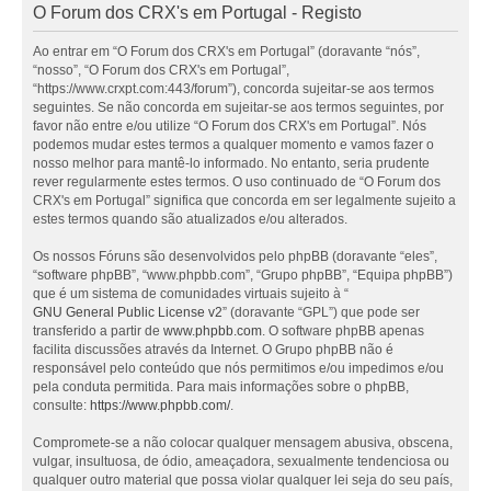
O Forum dos CRX's em Portugal - Registo
Ao entrar em “O Forum dos CRX's em Portugal” (doravante “nós”,
“nosso”, “O Forum dos CRX's em Portugal”,
“https://www.crxpt.com:443/forum”), concorda sujeitar-se aos termos
seguintes. Se não concorda em sujeitar-se aos termos seguintes, por
favor não entre e/ou utilize “O Forum dos CRX's em Portugal”. Nós
podemos mudar estes termos a qualquer momento e vamos fazer o
nosso melhor para mantê-lo informado. No entanto, seria prudente
rever regularmente estes termos. O uso continuado de “O Forum dos
CRX's em Portugal” significa que concorda em ser legalmente sujeito a
estes termos quando são atualizados e/ou alterados.
Os nossos Fóruns são desenvolvidos pelo phpBB (doravante “eles”,
“software phpBB”, “www.phpbb.com”, “Grupo phpBB”, “Equipa phpBB”)
que é um sistema de comunidades virtuais sujeito à “
GNU General Public License v2
” (doravante “GPL”) que pode ser
transferido a partir de
www.phpbb.com
. O software phpBB apenas
facilita discussões através da Internet. O Grupo phpBB não é
responsável pelo conteúdo que nós permitimos e/ou impedimos e/ou
pela conduta permitida. Para mais informações sobre o phpBB,
consulte:
https://www.phpbb.com/
.
Compromete-se a não colocar qualquer mensagem abusiva, obscena,
vulgar, insultuosa, de ódio, ameaçadora, sexualmente tendenciosa ou
qualquer outro material que possa violar qualquer lei seja do seu país,