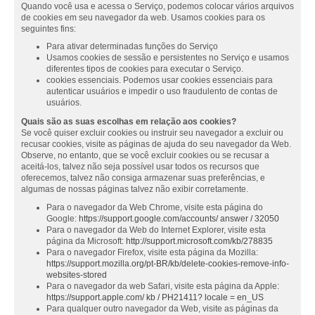
Quando você usa e acessa o Serviço, podemos colocar vários arquivos
de cookies em seu navegador da web. Usamos cookies para os
seguintes fins:
Para ativar determinadas funções do Serviço
Usamos cookies de sessão e persistentes no Serviço e usamos
diferentes tipos de cookies para executar o Serviço.
cookies essenciais. Podemos usar cookies essenciais para
autenticar usuários e impedir o uso fraudulento de contas de
usuários.
Quais são as suas escolhas em relação aos cookies?
Se você quiser excluir cookies ou instruir seu navegador a excluir ou
recusar cookies, visite as páginas de ajuda do seu navegador da Web.
Observe, no entanto, que se você excluir cookies ou se recusar a
aceitá-los, talvez não seja possível usar todos os recursos que
oferecemos, talvez não consiga armazenar suas preferências, e
algumas de nossas páginas talvez não exibir corretamente.
Para o navegador da Web Chrome, visite esta página do
Google:
https://support.google.com/accounts/ answer / 32050
Para o navegador da Web do Internet Explorer, visite esta
página da Microsoft:
http://support.microsoft.com/kb/278835
Para o navegador Firefox, visite esta página da Mozilla:
https://support.mozilla.org/pt-BR/kb/delete-cookies-remove-info-
websites-stored
Para o navegador da web Safari, visite esta página da Apple:
https://support.apple.com/ kb / PH21411? locale = en_US
Para qualquer outro navegador da Web, visite as páginas da