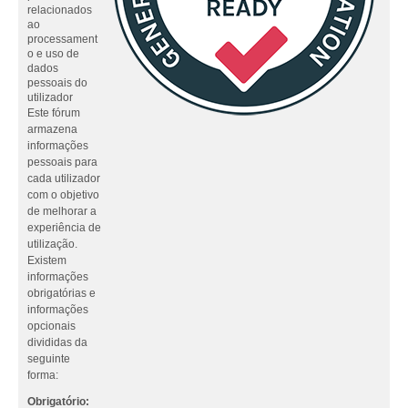
relacionados
ao
processament
o e uso de
dados
pessoais do
utilizador
Este fórum
armazena
informações
pessoais para
cada utilizador
com o objetivo
de melhorar a
experiência de
utilização.
Existem
informações
obrigatórias e
informações
opcionais
divididas da
seguinte
forma:
Obrigatório: