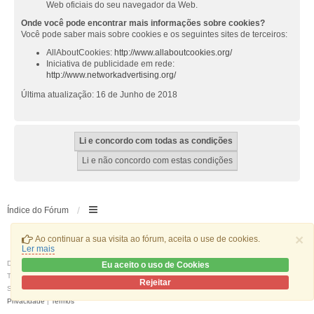
Web oficiais do seu navegador da Web.
Onde você pode encontrar mais informações sobre cookies?
Você pode saber mais sobre cookies e os seguintes sites de terceiros:
AllAboutCookies:
http://www.allaboutcookies.org/
Iniciativa de publicidade em rede:
http://www.networkadvertising.org/
Última atualização: 16 de Junho de 2018
Índice do Fórum
×
Ao continuar a sua visita ao fórum, aceita o use de cookies.
Ler mais
Desenvolvido por
phpBB
® Forum Software © phpBB Limited
Eu aceito o uso de Cookies
Traduzido por:
phpBB Portugal
Rejeitar
Style
we_universal
created by INVENTEA & v12mike
Privacidade
|
Termos