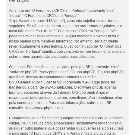
Ao entrar em “O Forum dos CRX's em Portugal” (doravante “nós”,
“nosso”, “O Forum dos CRX's em Portugal”,
“https://www.crxpt.com:443/forum”), concorda sujeitar-se aos termos
seguintes. Se não concorda em sujeitar-se aos termos seguintes, por
favor não entre e/ou utilize “O Forum dos CRX's em Portugal”. Nós
podemos mudar estes termos a qualquer momento e vamos fazer o
nosso melhor para mantê-lo informado. No entanto, seria prudente
rever regularmente estes termos. O uso continuado de “O Forum dos
CRX's em Portugal” significa que concorda em ser legalmente sujeito a
estes termos quando são atualizados e/ou alterados.
Os nossos Fóruns são desenvolvidos pelo phpBB (doravante “eles”,
“software phpBB”, “www.phpbb.com”, “Grupo phpBB”, “Equipa phpBB”)
que é um sistema de comunidades virtuais sujeito à “
GNU General Public License v2
” (doravante “GPL”) que pode ser
transferido a partir de
www.phpbb.com
. O software phpBB apenas
facilita discussões através da Internet. O Grupo phpBB não é
responsável pelo conteúdo que nós permitimos e/ou impedimos e/ou
pela conduta permitida. Para mais informações sobre o phpBB,
consulte:
https://www.phpbb.com/
.
Compromete-se a não colocar qualquer mensagem abusiva, obscena,
vulgar, insultuosa, de ódio, ameaçadora, sexualmente tendenciosa ou
qualquer outro material que possa violar qualquer lei seja do seu país,
o país onde “O Forum dos CRX's em Portugal” está alojado ou lei