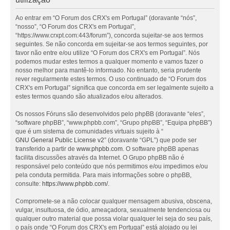
Ao entrar em “O Forum dos CRX's em Portugal” (doravante “nós”,
“nosso”, “O Forum dos CRX's em Portugal”,
“https://www.crxpt.com:443/forum”), concorda sujeitar-se aos termos
seguintes. Se não concorda em sujeitar-se aos termos seguintes, por
favor não entre e/ou utilize “O Forum dos CRX's em Portugal”. Nós
podemos mudar estes termos a qualquer momento e vamos fazer o
nosso melhor para mantê-lo informado. No entanto, seria prudente
rever regularmente estes termos. O uso continuado de “O Forum dos
CRX's em Portugal” significa que concorda em ser legalmente sujeito a
estes termos quando são atualizados e/ou alterados.
Os nossos Fóruns são desenvolvidos pelo phpBB (doravante “eles”,
“software phpBB”, “www.phpbb.com”, “Grupo phpBB”, “Equipa phpBB”)
que é um sistema de comunidades virtuais sujeito à “
GNU General Public License v2
” (doravante “GPL”) que pode ser
transferido a partir de
www.phpbb.com
. O software phpBB apenas
facilita discussões através da Internet. O Grupo phpBB não é
responsável pelo conteúdo que nós permitimos e/ou impedimos e/ou
pela conduta permitida. Para mais informações sobre o phpBB,
consulte:
https://www.phpbb.com/
.
Compromete-se a não colocar qualquer mensagem abusiva, obscena,
vulgar, insultuosa, de ódio, ameaçadora, sexualmente tendenciosa ou
qualquer outro material que possa violar qualquer lei seja do seu país,
o país onde “O Forum dos CRX's em Portugal” está alojado ou lei