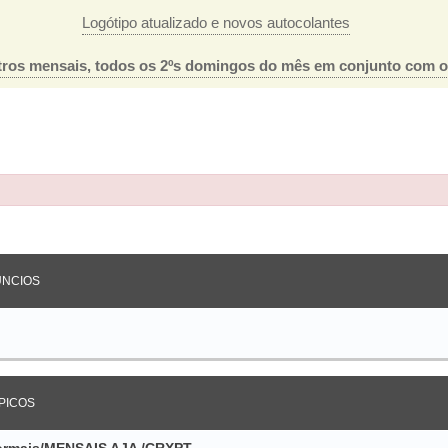
Logótipo atualizado e novos autocolantes
ros mensais, todos os 2ºs domingos do mês em conjunto com 
ada
NCIOS
PICOS
nformais/MENSAIS AJA /CRXPT