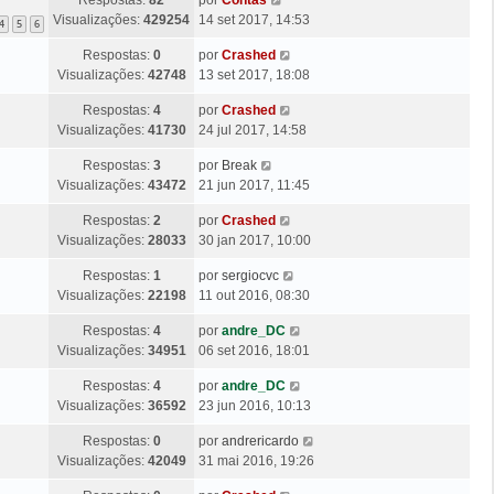
i
M
s
e
l
Visualizações:
429254
14 set 2017, 14:53
m
4
5
6
e
a
m
t
a
n
g
Ú
Respostas:
0
por
Crashed
i
M
s
e
l
Visualizações:
42748
13 set 2017, 18:08
m
e
a
m
t
a
n
g
Ú
Respostas:
4
por
Crashed
i
M
s
e
l
Visualizações:
41730
24 jul 2017, 14:58
m
e
a
m
t
a
n
g
Ú
Respostas:
3
por
Break
i
M
s
e
l
Visualizações:
43472
21 jun 2017, 11:45
m
e
a
m
t
a
n
g
Ú
Respostas:
2
por
Crashed
i
M
s
e
l
Visualizações:
28033
30 jan 2017, 10:00
m
e
a
m
t
a
n
g
Ú
Respostas:
1
por
sergiocvc
i
M
s
e
l
Visualizações:
22198
11 out 2016, 08:30
m
e
a
m
t
a
n
g
Ú
Respostas:
4
por
andre_DC
i
M
s
e
l
Visualizações:
34951
06 set 2016, 18:01
m
e
a
m
t
a
n
g
Ú
Respostas:
4
por
andre_DC
i
M
s
e
l
Visualizações:
36592
23 jun 2016, 10:13
m
e
a
m
t
a
n
g
Ú
Respostas:
0
por
andrericardo
i
M
s
e
l
Visualizações:
42049
31 mai 2016, 19:26
m
e
a
m
t
a
n
g