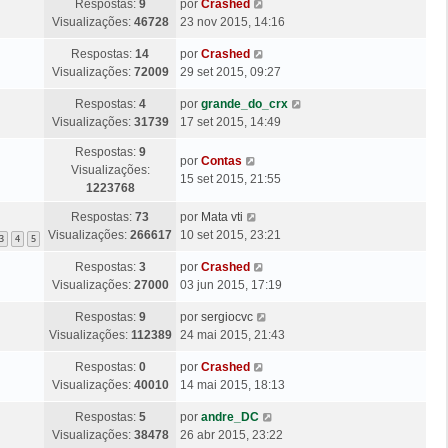
g
Ú
Respostas:
9
por
Crashed
i
M
s
e
l
Visualizações:
46728
23 nov 2015, 14:16
m
e
a
m
t
a
n
g
Ú
Respostas:
14
por
Crashed
i
M
s
e
l
Visualizações:
72009
29 set 2015, 09:27
m
e
a
m
t
a
n
g
Ú
Respostas:
4
por
grande_do_crx
i
M
s
e
l
Visualizações:
31739
17 set 2015, 14:49
m
e
a
m
t
a
n
g
Respostas:
9
i
Ú
M
por
Contas
s
e
Visualizações:
m
l
e
15 set 2015, 21:55
a
m
1223768
a
t
n
g
M
i
s
Ú
Respostas:
73
por
Mata vti
e
e
m
a
l
Visualizações:
266617
10 set 2015, 23:21
m
3
4
5
n
a
g
t
s
Ú
Respostas:
3
por
Crashed
M
e
i
a
l
Visualizações:
27000
03 jun 2015, 17:19
e
m
m
g
t
n
a
Ú
Respostas:
9
por
sergiocvc
e
i
s
M
l
Visualizações:
112389
24 mai 2015, 21:43
m
m
a
e
t
a
g
n
Ú
Respostas:
0
por
Crashed
i
M
e
s
l
Visualizações:
40010
14 mai 2015, 18:13
m
e
m
a
t
a
n
g
Ú
Respostas:
5
por
andre_DC
i
M
s
e
l
Visualizações:
38478
26 abr 2015, 23:22
m
e
a