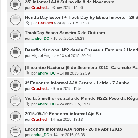
25º Informal AJA Sul no dia 8 de Novembro
por
Crashed
»
03 nov 2015, 14:06
Honda Day Estoril + Track Day by Ebisu Imports - 26 S
por
Crashed
»
24 ago 2015, 17:27
TrackDay Vasco Sameiro 3 de Outubro
por
andre_DC
»
15 set 2015, 18:23
Desafio Nacional Nº2 desde Chaves a Faro em 2 Hon
por
Miguel Ângelo
»
13 set 2015, 20:04
[Encontro Nacional]6 de Setembro 2015–Caramulo-P
por
andre_DC
»
14 jul 2015, 22:39
3º Encontro Informal AJA Centro - Leiria - 7 Junho
por
Crashed
»
29 mai 2015, 11:56
Visita à melhor estrada do Mundo N222 Peso da Rég
por
andre_DC
»
24 abr 2015, 19:58
2015-05-10 Encontro informal Aja Sul
por
Crashed
»
14 mai 2015, 18:13
Encontro Informal AJA Norte - 26 de Abril 2015
por
andre_DC
»
14 abr 2015, 08:36