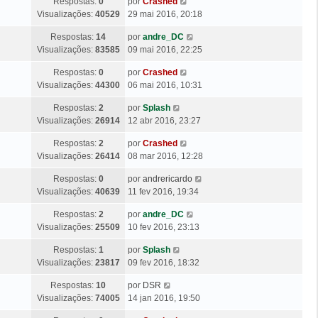
Ú
Respostas:
0
por
Crashed
i
M
s
e
l
Visualizações:
40529
29 mai 2016, 20:18
m
e
a
m
t
a
n
g
Ú
Respostas:
14
por
andre_DC
i
M
s
e
l
Visualizações:
83585
09 mai 2016, 22:25
m
e
a
m
t
a
n
g
Ú
Respostas:
0
por
Crashed
i
M
s
e
l
Visualizações:
44300
06 mai 2016, 10:31
m
e
a
m
t
a
n
g
Ú
Respostas:
2
por
Splash
i
M
s
e
l
Visualizações:
26914
12 abr 2016, 23:27
m
e
a
m
t
a
n
g
Ú
Respostas:
2
por
Crashed
i
M
s
e
l
Visualizações:
26414
08 mar 2016, 12:28
m
e
a
m
t
a
n
g
Ú
Respostas:
0
por
andrericardo
i
M
s
e
l
Visualizações:
40639
11 fev 2016, 19:34
m
e
a
m
t
a
n
g
Ú
Respostas:
2
por
andre_DC
i
M
s
e
l
Visualizações:
25509
10 fev 2016, 23:13
m
e
a
m
t
a
n
g
Ú
Respostas:
1
por
Splash
i
M
s
e
l
Visualizações:
23817
09 fev 2016, 18:32
m
e
a
m
t
a
n
g
Ú
Respostas:
10
por
DSR
i
M
s
e
l
Visualizações:
74005
14 jan 2016, 19:50
m
e
a
m
t
a
n