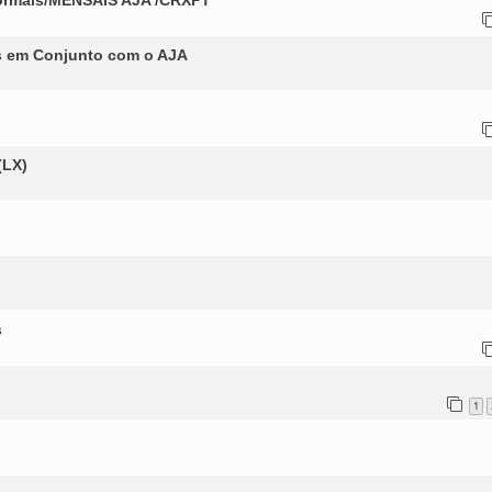
s em Conjunto com o AJA
(LX)
s
1