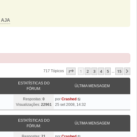
o AJA
Página
1
De
15
1
2
3
4
5
15
Pr
717 Tópicos
...
ESTATÍSTICAS DO
ÚLTIMA MENSAGEM
FÓRUM:
Ú
Respostas:
0
por
Crashed
l
Visualizações:
22961
25 set 2008, 14:32
t
i
ESTATÍSTICAS DO
m
ÚLTIMA MENSAGEM
FÓRUM:
a
M
Ú
Respostas:
21
por
Crashed