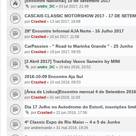
[Encontro Nacional] 10 de Setembro 2017
por
andre_DC
»
03 jul 2017, 21:49
CASCAIS CLASSIC MOTORSHOW 2017 - 17 DE SETE
por
Crashed
»
13 set 2017, 18:08
28º Encontro Informal AJA Norte - 16 Julho 2017
por
Crashed
»
10 jul 2017, 11:08
CarPassion - " Road to Marinha Grande " - 25 Junho
por
Crashed
»
19 jun 2017, 09:55
[2 Abril 2017] Trackday Vasco Sameiro by MINI
por
andre_DC
»
19 dez 2016, 10:52
2016-10-09 Encontro Aja Sul
por
Crashed
»
10 out 2016, 09:53
[Área de Lisboa]Encontro mensal 4 de Setembro 2016
por
Crashed
»
01 set 2016, 11:03
Dia 17 Julho no Autodromo do Estoril, inscrições limi
por
Crashed
»
22 jun 2016, 17:56
4ª Classic Expo de Rio Maior -- 4 e 5 de Junho
por
andrericardo
»
31 mai 2016, 19:26