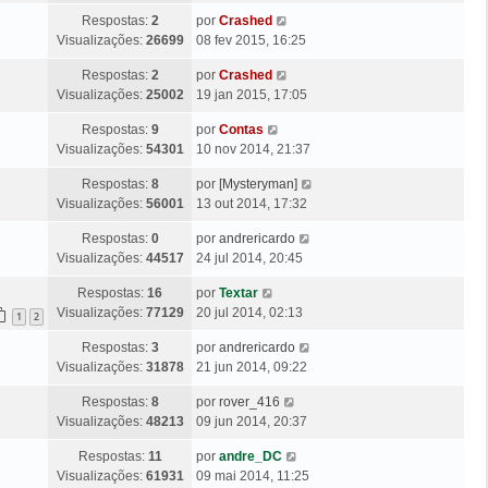
m
t
a
n
g
Ú
Respostas:
2
por
Crashed
i
M
s
e
l
Visualizações:
26699
08 fev 2015, 16:25
m
e
a
m
t
a
n
g
Ú
Respostas:
2
por
Crashed
i
M
s
e
l
Visualizações:
25002
19 jan 2015, 17:05
m
e
a
m
t
a
n
g
Ú
Respostas:
9
por
Contas
i
M
s
e
l
Visualizações:
54301
10 nov 2014, 21:37
m
e
a
m
t
a
n
g
Ú
Respostas:
8
por
[Mysteryman]
i
M
s
e
l
Visualizações:
56001
13 out 2014, 17:32
m
e
a
m
t
a
n
g
Ú
Respostas:
0
por
andrericardo
i
M
s
e
l
Visualizações:
44517
24 jul 2014, 20:45
m
e
a
m
t
a
n
g
Ú
Respostas:
16
por
Textar
i
M
s
e
l
Visualizações:
77129
20 jul 2014, 02:13
m
1
2
e
a
m
t
a
n
g
Ú
Respostas:
3
por
andrericardo
i
M
s
e
l
Visualizações:
31878
21 jun 2014, 09:22
m
e
a
m
t
a
n
g
Ú
Respostas:
8
por
rover_416
i
M
s
e
l
Visualizações:
48213
09 jun 2014, 20:37
m
e
a
m
t
a
n
g
Ú
Respostas:
11
por
andre_DC
i
M
s
e
l
Visualizações:
61931
09 mai 2014, 11:25
m
e
a