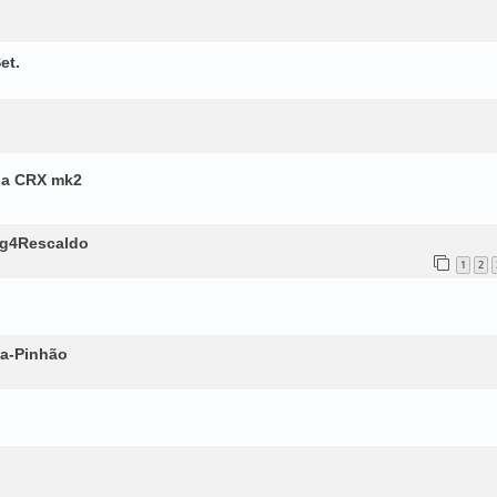
et.
da CRX mk2
ag4Rescaldo
1
2
ua-Pinhão