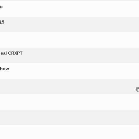
ro
15
nsal CRXPT
show