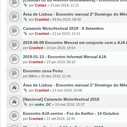
por
Contas
»
15 jan 2018, 11:15
Área de Lisboa - Encontro mensal 2º Domingo do Mê
por
Crashed
»
06 fev 2019, 08:40
Caramulo Motorfestival 2019 - 8 Setembro
por
Crashed
»
22 jul 2019, 14:13
2019-06-09 Encontro Mensal em conjunto com o AJA 
por
Crashed
»
10 jun 2019, 18:54
2019-01-13 - Encontro Informal Mensal AJA
por
Crashed
»
15 jan 2019, 09:19
Encontro zona Porto
por
Btfcrx
»
30 dez 2018, 21:40
Área de Lisboa - Encontro mensal 1º Domingo do Mê
por
Crashed
»
23 nov 2016, 10:06
[Nacional] Caramulo Motorfestival 2018
por
andre_DC
»
10 mai 2018, 10:37
Encontro AJA centro - Foz do Arelho - 14 Outubro
por
Crashed
»
21 set 2018, 10:45