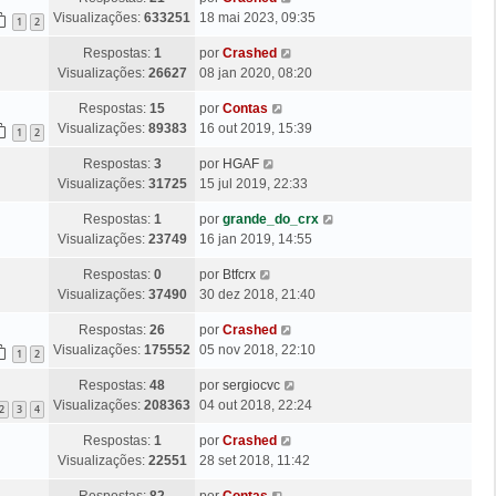
e
l
Visualizações:
633251
18 mai 2023, 09:35
n
1
2
t
s
Ú
Respostas:
1
por
Crashed
i
a
l
Visualizações:
26627
08 jan 2020, 08:20
m
g
t
a
e
Ú
Respostas:
15
por
Contas
i
M
m
l
Visualizações:
89383
16 out 2019, 15:39
m
1
2
e
t
a
n
Ú
Respostas:
3
por
HGAF
i
M
s
l
Visualizações:
31725
15 jul 2019, 22:33
m
e
a
t
a
n
g
Ú
Respostas:
1
por
grande_do_crx
i
M
s
e
l
Visualizações:
23749
16 jan 2019, 14:55
m
e
a
m
t
a
n
g
Ú
Respostas:
0
por
Btfcrx
i
M
s
e
l
Visualizações:
37490
30 dez 2018, 21:40
m
e
a
m
t
a
n
g
Ú
Respostas:
26
por
Crashed
i
M
s
e
l
Visualizações:
175552
05 nov 2018, 22:10
m
1
2
e
a
m
t
a
n
g
Ú
Respostas:
48
por
sergiocvc
i
M
s
e
l
Visualizações:
208363
04 out 2018, 22:24
m
2
3
4
e
a
m
t
a
n
g
Ú
Respostas:
1
por
Crashed
i
M
s
e
l
Visualizações:
22551
28 set 2018, 11:42
m
e
a
m
t
a
n
g
Ú
Respostas:
82
por
Contas