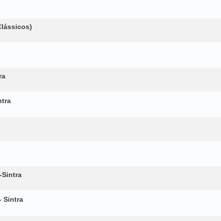
Clássicos)
ra
ntra
-Sintra
 Sintra