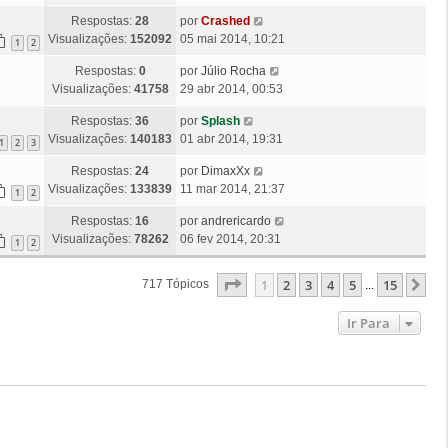
m
t
a
n
g
Ú
Respostas:
28
por
Crashed
i
M
s
e
l
Visualizações:
152092
05 mai 2014, 10:21
m
1
2
e
a
m
t
a
n
g
Ú
Respostas:
0
por
Júlio Rocha
i
M
s
e
l
Visualizações:
41758
29 abr 2014, 00:53
m
e
a
m
t
a
n
g
Ú
Respostas:
36
por
Splash
i
M
s
e
l
Visualizações:
140183
01 abr 2014, 19:31
m
1
2
3
e
a
m
t
a
n
g
Ú
Respostas:
24
por
DimaxXx
i
M
s
e
l
Visualizações:
133839
11 mar 2014, 21:37
m
1
2
e
a
m
t
a
n
g
Ú
Respostas:
16
por
andrericardo
i
M
s
e
l
Visualizações:
78262
06 fev 2014, 20:31
m
1
2
e
a
m
t
a
n
g
i
M
s
Página
1
De
15
1
2
3
4
5
15
Pr
717 Tópicos
...
e
m
e
a
m
a
n
g
Ir Para
M
s
e
e
a
m
n
g
s
e
a
m
g
e