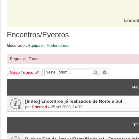
Encont
Encontros/Eventos
Moderador:
Equipa de Moderadores
Regras do Fórum
Pesquisar
Pesquisa Avanç
Novo Tópico
ANÚ
[Index] Encontros já realizados de Norte a Sul
por
Crashed
»
25 set 2008, 14:32
TÓ
[Lisboa/Foz do Arelho/Porto/Madeira] - Encontros I