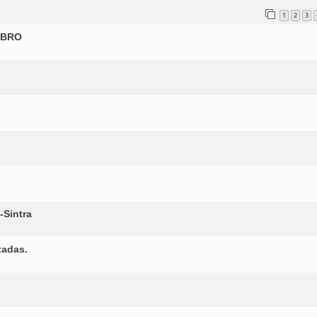
1
2
3
MBRO
-Sintra
tadas.