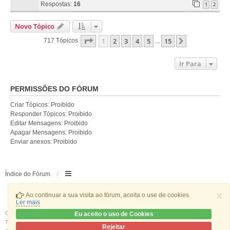
Respostas:
16
1
2
Novo Tópico
Página
1
De
15
1
2
3
4
5
15
Próximo
717 Tópicos
...
Ir Para
PERMISSÕES DO FÓRUM
Criar Tópicos: Proibido
Responder Tópicos: Proibido
Editar Mensagens: Proibido
Apagar Mensagens: Proibido
Enviar anexos: Proibido
Índice do Fórum
×
Ao continuar a sua visita ao fórum, aceita o use de cookies.
Ler mais
Desenvolvido por
phpBB
® Forum Software © phpBB Limited
Eu aceito o uso de Cookies
Traduzido por:
phpBB Portugal
Rejeitar