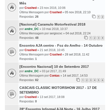
Mês
por
Crashed
» 23 nov 2016, 10:06
Última Mensagem por
Crashed
»
05 nov 2018, 22:10
Respostas:
26
1
2
[Nacional] Caramulo Motorfestival 2018
por
andre_DC
» 10 mai 2018, 10:37
Última Mensagem por
sergiocvc
»
04 out 2018, 22:24
Respostas:
48
1
2
3
4
Encontro AJA centro - Foz do Arelho - 14 Outubro
por
Crashed
» 21 set 2018, 10:45
Última Mensagem por
Crashed
»
28 set 2018, 11:42
Respostas:
1
[Encontro Nacional] 10 de Setembro 2017
por
andre_DC
» 03 jul 2017, 21:49
Última Mensagem por
Contas
»
14 set 2017, 14:53
Respostas:
82
1
2
3
4
5
6
CASCAIS CLASSIC MOTORSHOW 2017 - 17 DE
SETEMBRO
por
Crashed
» 13 set 2017, 18:08
Respostas:
0
28º Encontro Informal AJA Norte - 16 Julho 2017