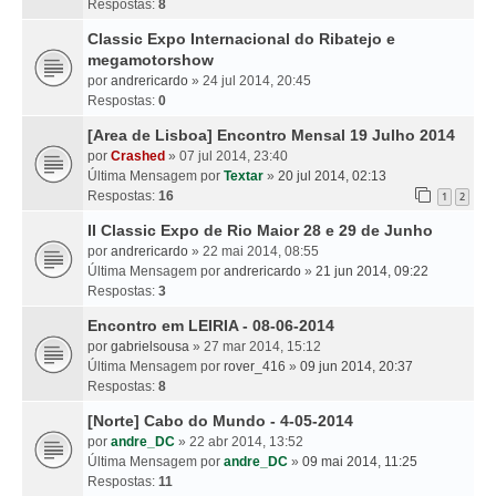
Respostas:
8
Classic Expo Internacional do Ribatejo e
megamotorshow
por
andrericardo
» 24 jul 2014, 20:45
Respostas:
0
[Area de Lisboa] Encontro Mensal 19 Julho 2014
por
Crashed
» 07 jul 2014, 23:40
Última Mensagem por
Textar
»
20 jul 2014, 02:13
Respostas:
16
1
2
II Classic Expo de Rio Maior 28 e 29 de Junho
por
andrericardo
» 22 mai 2014, 08:55
Última Mensagem por
andrericardo
»
21 jun 2014, 09:22
Respostas:
3
Encontro em LEIRIA - 08-06-2014
por
gabrielsousa
» 27 mar 2014, 15:12
Última Mensagem por
rover_416
»
09 jun 2014, 20:37
Respostas:
8
[Norte] Cabo do Mundo - 4-05-2014
por
andre_DC
» 22 abr 2014, 13:52
Última Mensagem por
andre_DC
»
09 mai 2014, 11:25
Respostas:
11