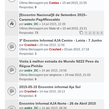
Última Mensagem por
Contas
»
15 set 2015, 21:55
Respostas:
9
[Encontro Nacional]6 de Setembro 2015–
Caramulo-Pag4Rescaldo
por
andre_DC
» 14 jul 2015, 22:39
Última Mensagem por
Mata vti
»
10 set 2015, 23:21
Respostas:
73
1
2
3
4
5
3º Encontro Informal AJA Centro - Leiria - 7 Junho
por
Crashed
» 29 mai 2015, 11:56
Última Mensagem por
Crashed
»
03 jun 2015, 17:19
Respostas:
3
Visita à melhor estrada do Mundo N222 Peso da
Régua-Pinhão
por
andre_DC
» 24 abr 2015, 19:58
Última Mensagem por
sergiocvc
»
24 mai 2015, 21:43
Respostas:
9
2015-05-10 Encontro informal Aja Sul
por
Crashed
» 14 mai 2015, 18:13
Respostas:
0
Encontro Informal AJA Norte - 26 de Abril 2015
por
andre_DC
» 14 abr 2015, 08:36