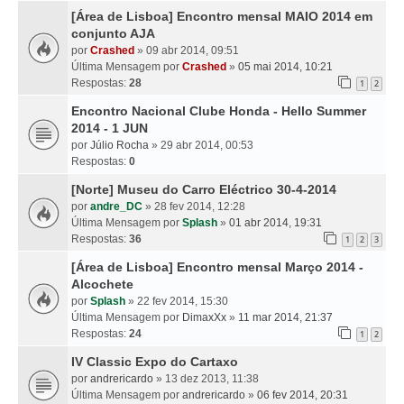
[Área de Lisboa] Encontro mensal MAIO 2014 em
conjunto AJA
por
Crashed
» 09 abr 2014, 09:51
Última Mensagem por
Crashed
»
05 mai 2014, 10:21
Respostas:
28
1
2
Encontro Nacional Clube Honda - Hello Summer
2014 - 1 JUN
por
Júlio Rocha
» 29 abr 2014, 00:53
Respostas:
0
[Norte] Museu do Carro Eléctrico 30-4-2014
por
andre_DC
» 28 fev 2014, 12:28
Última Mensagem por
Splash
»
01 abr 2014, 19:31
Respostas:
36
1
2
3
[Área de Lisboa] Encontro mensal Março 2014 -
Alcochete
por
Splash
» 22 fev 2014, 15:30
Última Mensagem por
DimaxXx
»
11 mar 2014, 21:37
Respostas:
24
1
2
IV Classic Expo do Cartaxo
por
andrericardo
» 13 dez 2013, 11:38
Última Mensagem por
andrericardo
»
06 fev 2014, 20:31