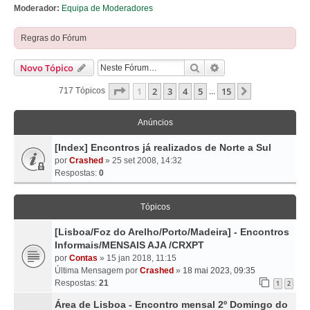
Moderador:
Equipa de Moderadores
Regras do Fórum
Pesquisar
Pesquisa Avançada
Novo Tópico
Página
1
De
15
1
2
3
4
5
15
Próximo
717 Tópicos
...
Anúncios
[Index] Encontros já realizados de Norte a Sul
por
Crashed
» 25 set 2008, 14:32
Respostas:
0
Tópicos
[Lisboa/Foz do Arelho/Porto/Madeira] - Encontros
Informais/MENSAIS AJA /CRXPT
por
Contas
» 15 jan 2018, 11:15
Última Mensagem por
Crashed
»
18 mai 2023, 09:35
Respostas:
21
1
2
Área de Lisboa - Encontro mensal 2º Domingo do