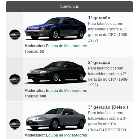
Sub-fóruns
1ª geração
Para falar/colocarem
fotos/videos sobre a 1ª
geração do CRX (1985-
1987)
Moderador:
Equipa de Moderadores
Tópicos:
62
2ª geração
Para falar/colocarem
fotos/videos sobre a 2ª
geração do CRX (1988-
1991)
Moderador:
Equipa de Moderadores
Tópicos:
488
3ª geração (Delsol)
Para falar/colocarem
fotos/videos sobre a 3ª
geração do CRX
(Delsol's) (1992-1997)
Moderador:
Equipa de Moderadores