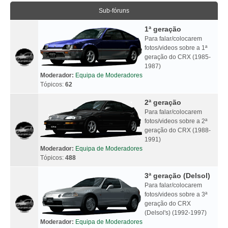
Sub-fóruns
1ª geração
Para falar/colocarem
fotos/videos sobre a 1ª
geração do CRX (1985-
1987)
Moderador:
Equipa de Moderadores
Tópicos:
62
2ª geração
Para falar/colocarem
fotos/videos sobre a 2ª
geração do CRX (1988-
1991)
Moderador:
Equipa de Moderadores
Tópicos:
488
3ª geração (Delsol)
Para falar/colocarem
fotos/videos sobre a 3ª
geração do CRX
(Delsol's) (1992-1997)
Moderador:
Equipa de Moderadores