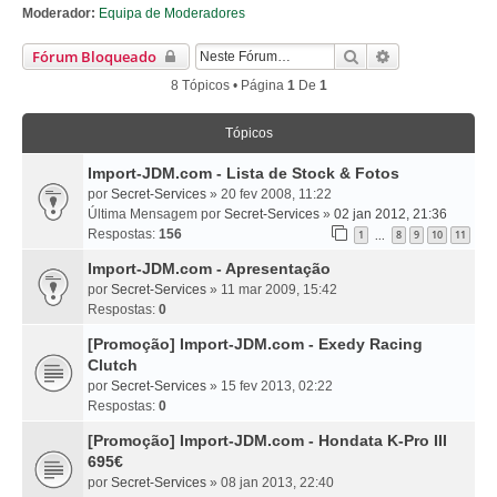
Moderador:
Equipa de Moderadores
Pesquisar
Pesquisa Avan
Fórum Bloqueado
8 Tópicos • Página
1
De
1
Tópicos
Import-JDM.com - Lista de Stock & Fotos
por
Secret-Services
» 20 fev 2008, 11:22
Última Mensagem por
Secret-Services
»
02 jan 2012, 21:36
Respostas:
156
1
8
9
10
11
...
Import-JDM.com - Apresentação
por
Secret-Services
» 11 mar 2009, 15:42
Respostas:
0
[Promoção] Import-JDM.com - Exedy Racing
Clutch
por
Secret-Services
» 15 fev 2013, 02:22
Respostas:
0
[Promoção] Import-JDM.com - Hondata K-Pro III
695€
por
Secret-Services
» 08 jan 2013, 22:40