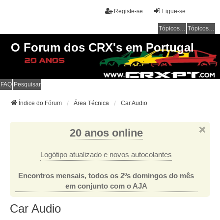
Registe-se
Ligue-se
Tópicos sem resposta
Tópicos ativos
O Forum dos CRX's em Portugal
FAQ
Pesquisar
Índice do Fórum
Área Técnica
Car Audio
20 anos online
Logótipo atualizado e novos autocolantes
Encontros mensais, todos os 2ºs domingos do mês
em conjunto com o AJA
Car Audio