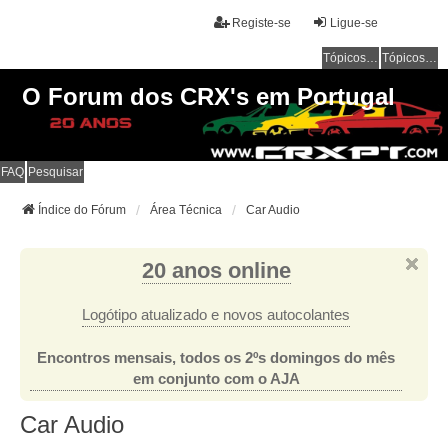
Registe-se
Ligue-se
Tópicos sem resposta
Tópicos ativos
O Forum dos CRX's em Portugal
FAQ
Pesquisar
Índice do Fórum
Área Técnica
Car Audio
20 anos online
Logótipo atualizado e novos autocolantes
Encontros mensais, todos os 2ºs domingos do mês
em conjunto com o AJA
Car Audio