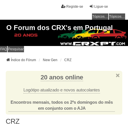
Registe-se
Ligue-se
Tópicos sem resposta
Tópicos ativos
O Forum dos CRX's em Portugal
FAQ
Pesquisar
Índice do Fórum
New Gen
CRZ
20 anos online
Logótipo atualizado e novos autocolantes
Encontros mensais, todos os 2ºs domingos do mês
em conjunto com o AJA
CRZ