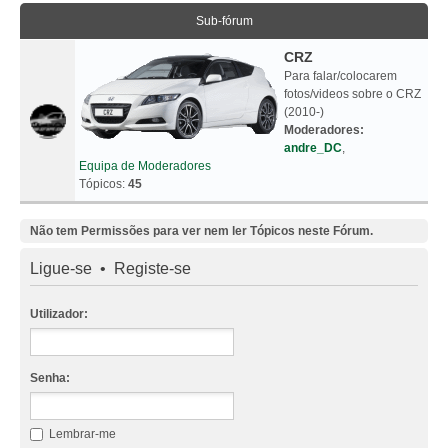
Sub-fórum
CRZ
Para falar/colocarem
fotos/videos sobre o CRZ
(2010-)
Moderadores:
andre_DC
,
Equipa de Moderadores
Tópicos:
45
Não tem Permissões para ver nem ler Tópicos neste Fórum.
Ligue-se
•
Registe-se
Utilizador:
Senha:
Lembrar-me