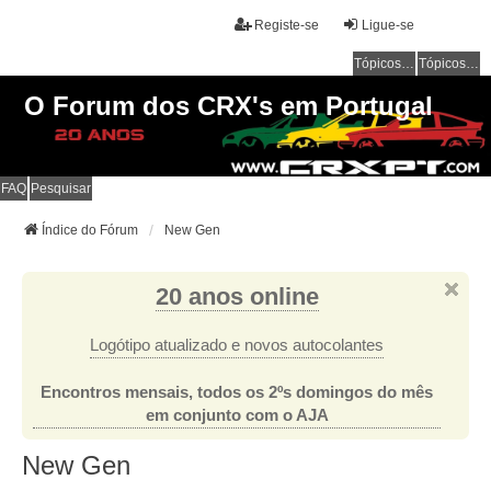
Registe-se
Ligue-se
Tópicos sem resposta
Tópicos ativos
O Forum dos CRX's em Portugal
FAQ
Pesquisar
Índice do Fórum
New Gen
20 anos online
Logótipo atualizado e novos autocolantes
Encontros mensais, todos os 2ºs domingos do mês
em conjunto com o AJA
New Gen