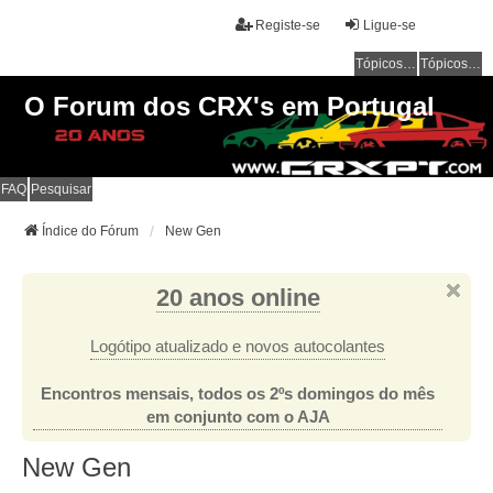
Registe-se
Ligue-se
Tópicos sem resposta
Tópicos ativos
O Forum dos CRX's em Portugal
FAQ
Pesquisar
Índice do Fórum
New Gen
20 anos online
Logótipo atualizado e novos autocolantes
Encontros mensais, todos os 2ºs domingos do mês
em conjunto com o AJA
New Gen