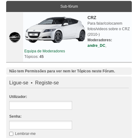
Sub-fórum
CRZ
Para falar/colocarem
fotos/videos sobre o CRZ
(2010-)
Moderadores:
andre_DC
,
Equipa de Moderadores
Tópicos:
45
Não tem Permissões para ver nem ler Tópicos neste Fórum.
Ligue-se
•
Registe-se
Utilizador:
Senha:
Lembrar-me