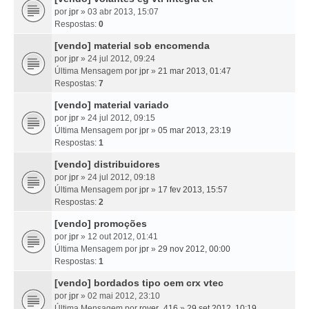
por
jpr
» 03 abr 2013, 15:07
Respostas:
0
[vendo] material sob encomenda
por
jpr
» 24 jul 2012, 09:24
Última Mensagem por
jpr
»
21 mar 2013, 01:47
Respostas:
7
[vendo] material variado
por
jpr
» 24 jul 2012, 09:15
Última Mensagem por
jpr
»
05 mar 2013, 23:19
Respostas:
1
[vendo] distribuidores
por
jpr
» 24 jul 2012, 09:18
Última Mensagem por
jpr
»
17 fev 2013, 15:57
Respostas:
2
[vendo] promoções
por
jpr
» 12 out 2012, 01:41
Última Mensagem por
jpr
»
29 nov 2012, 00:00
Respostas:
1
[vendo] bordados tipo oem crx vtec
por
jpr
» 02 mai 2012, 23:10
Última Mensagem por
rover_416
»
29 set 2012, 10:19