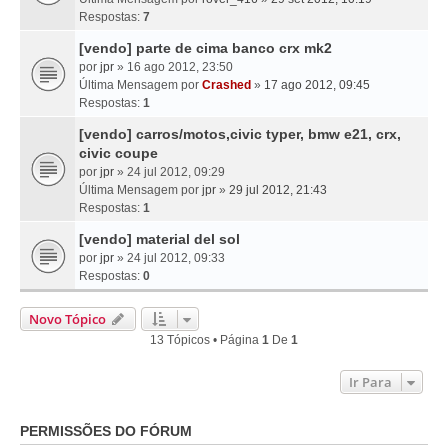
Respostas:
7
[vendo] parte de cima banco crx mk2
por
jpr
» 16 ago 2012, 23:50
Última Mensagem por
Crashed
»
17 ago 2012, 09:45
Respostas:
1
[vendo] carros/motos,civic typer, bmw e21, crx,
civic coupe
por
jpr
» 24 jul 2012, 09:29
Última Mensagem por
jpr
»
29 jul 2012, 21:43
Respostas:
1
[vendo] material del sol
por
jpr
» 24 jul 2012, 09:33
Respostas:
0
Novo Tópico
13 Tópicos • Página
1
De
1
Ir Para
PERMISSÕES DO FÓRUM