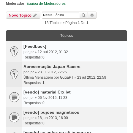
Moderador:
Equipa de Moderadores
Pesquisar
Pesquisa Avançada
Novo Tópico
13 Tópicos • Página
1
De
1
Tópicos
[Feedback]
por
jpr
» 12 out 2012, 01:32
Respostas:
0
Apresentação Japan Racers
por
jpr
» 23 jul 2012, 22:25
Última Mensagem por
GugaPT
»
23 jul 2012, 22:59
Respostas:
1
[vendo] material Crx Ivt
por
jpr
» 06 fev 2015, 11:23
Respostas:
0
[vendo] bujoes magneticos
por
jpr
» 18 jun 2013, 16:00
Respostas:
0
[vendo] volantes eg vti integra ek