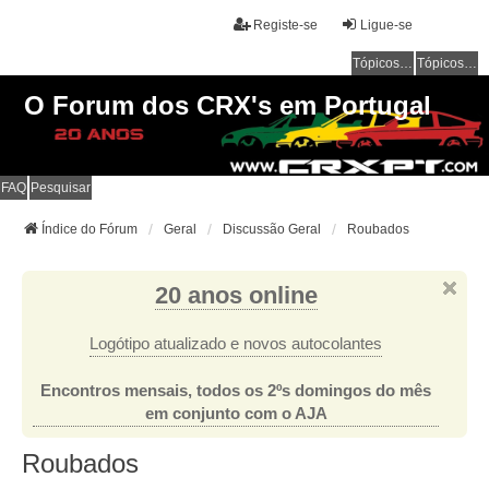
Registe-se
Ligue-se
Tópicos sem resposta
Tópicos ativos
O Forum dos CRX's em Portugal
FAQ
Pesquisar
Índice do Fórum
Geral
Discussão Geral
Roubados
20 anos online
Logótipo atualizado e novos autocolantes
Encontros mensais, todos os 2ºs domingos do mês
em conjunto com o AJA
Roubados