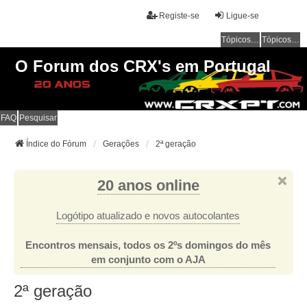
Registe-se
Ligue-se
Tópicos sem resposta
Tópicos ativos
O Forum dos CRX's em Portugal
FAQ
Pesquisar
Índice do Fórum
Gerações
2ª geração
20 anos online
Logótipo atualizado e novos autocolantes
Encontros mensais, todos os 2ºs domingos do mês
em conjunto com o AJA
2ª geração