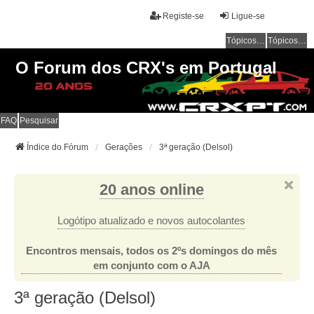
Registe-se
Ligue-se
Tópicos sem resposta
Tópicos ativos
O Forum dos CRX's em Portugal
FAQ
Pesquisar
Índice do Fórum
Gerações
3ª geração (Delsol)
20 anos online
Logótipo atualizado e novos autocolantes
Encontros mensais, todos os 2ºs domingos do mês
em conjunto com o AJA
3ª geração (Delsol)