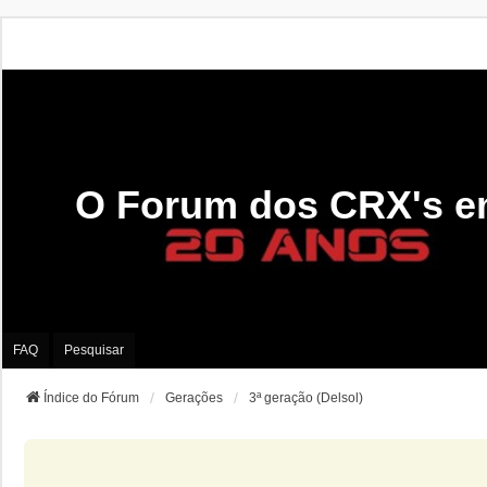
O Forum dos CRX's e
FAQ
Pesquisar
Índice do Fórum
Gerações
3ª geração (Delsol)