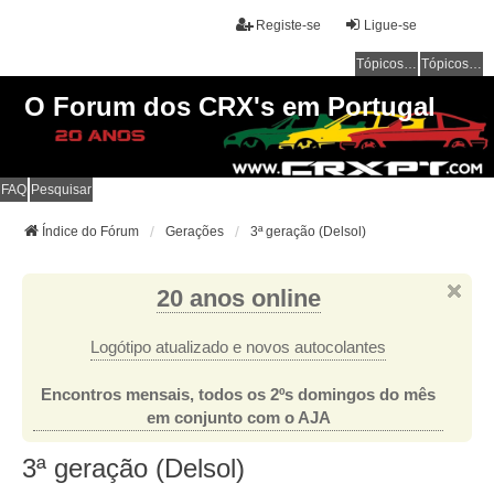
Registe-se
Ligue-se
Tópicos sem resposta
Tópicos ativos
O Forum dos CRX's em Portugal
FAQ
Pesquisar
Índice do Fórum
Gerações
3ª geração (Delsol)
20 anos online
Logótipo atualizado e novos autocolantes
Encontros mensais, todos os 2ºs domingos do mês
em conjunto com o AJA
3ª geração (Delsol)