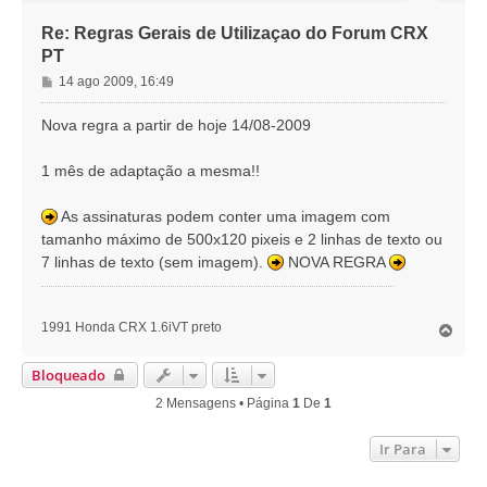
Re: Regras Gerais de Utilizaçao do Forum CRX
PT
M
14 ago 2009, 16:49
e
n
Nova regra a partir de hoje 14/08-2009
s
a
1 mês de adaptação a mesma!!
g
e
As assinaturas podem conter uma imagem com
m
tamanho máximo de 500x120 pixeis e 2 linhas de texto ou
7 linhas de texto (sem imagem).
NOVA REGRA
1991 Honda CRX 1.6iVT preto
T
o
p
Bloqueado
o
2 Mensagens • Página
1
De
1
Ir Para