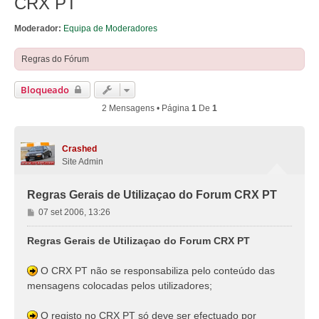
CRX PT
Moderador:
Equipa de Moderadores
Regras do Fórum
Bloqueado
2 Mensagens • Página
1
De
1
Crashed
Site Admin
Regras Gerais de Utilizaçao do Forum CRX PT
M
07 set 2006, 13:26
e
n
Regras Gerais de Utilizaçao do Forum CRX PT
s
a
O CRX PT não se responsabiliza pelo conteúdo das
g
mensagens colocadas pelos utilizadores;
e
m
O registo no CRX PT só deve ser efectuado por