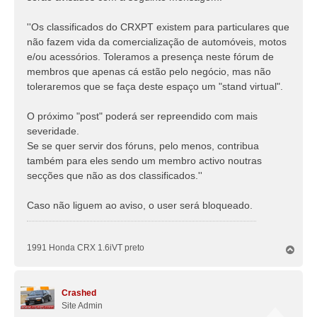
''Os classificados do CRXPT existem para particulares que
não fazem vida da comercialização de automóveis, motos
e/ou acessórios. Toleramos a presença neste fórum de
membros que apenas cá estão pelo negócio, mas não
toleraremos que se faça deste espaço um "stand virtual".
O próximo "post" poderá ser repreendido com mais
severidade.
Se se quer servir dos fóruns, pelo menos, contribua
também para eles sendo um membro activo noutras
secções que não as dos classificados.''
Caso não liguem ao aviso, o user será bloqueado.
1991 Honda CRX 1.6iVT preto
T
o
p
o
Crashed
Site Admin