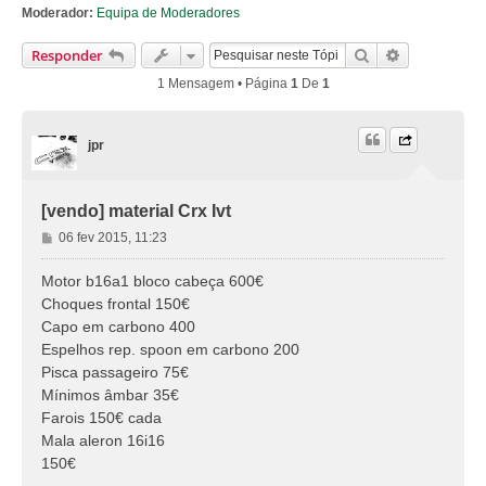
Moderador:
Equipa de Moderadores
Pesquisar
Pesquisa Av
Responder
1 Mensagem • Página
1
De
1
jpr
[vendo] material Crx Ivt
M
06 fev 2015, 11:23
e
n
Motor b16a1 bloco cabeça 600€
s
Choques frontal 150€
a
Capo em carbono 400
g
Espelhos rep. spoon em carbono 200
e
Pisca passageiro 75€
m
Mínimos âmbar 35€
Farois 150€ cada
Mala aleron 16i16
150€