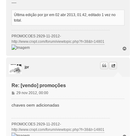
__
Última edição por
jpr
em 02 abr 2013, 01:42, editado 1 vez no
total.
PROMOCOES 2929-11-2012-
http://www.crxpt.com/forum/viewtopic.php?f=38&t=14801
T
o
p
o
jpr
Re: [vendo] promoções
M
29 nov 2012, 00:00
e
n
chaves oem adicionadas
s
a
g
PROMOCOES 2929-11-2012-
e
http://www.crxpt.com/forum/viewtopic.php?f=38&t=14801
m