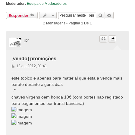
Moderador:
Equipa de Moderadores
Pesquisar
Pesquisa Av
Responder
2 Mensagens • Página
1
De
1
jpr
[vendo] promoções
M
12 out 2012, 01:41
e
n
este topico é apenas para material que esta a venda mais
s
barato durante alguns dias
a
:-"
g
chaves virgens oem honda 10€ (com portes nao registado
e
para pagamentos por transf bancaria)
m